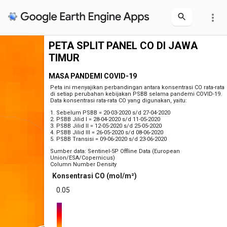
more_vert
PETA SPLIT PANEL CO DI JAWA
TIMUR
MASA PANDEMI COVID-19
Peta ini menyajikan perbandingan antara konsentrasi CO rata-rata
di setiap perubahan kebijakan PSBB selama pandemi COVID-19.
Data konsentrasi rata-rata CO yang digunakan, yaitu:
1. Sebelum PSBB = 20-03-2020 s/d 27-04-2020
2. PSBB Jilid I = 28-04-2020 s/d 11-05-2020
3. PSBB Jilid II = 12-05-2020 s/d 25-05-2020
4. PSBB Jilid III = 26-05-2020 s/d 08-06-2020
5. PSBB Transisi = 09-06-2020 s/d 23-06-2020
Sumber data: Sentinel-5P Offline Data (European
Union/ESA/Copernicus)
Column Number Density
Konsentrasi CO (mol/m²)
0.05