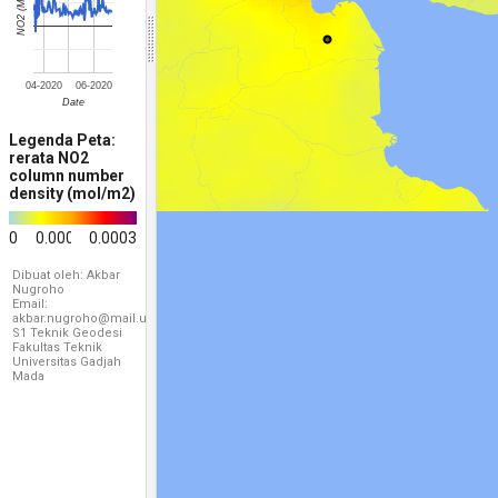
NO2 (Mol/m2)
04-2020
06-2020
Date
Legenda Peta:
rerata NO2
column number
density (mol/m2)
0
0.00015
0.0003
Dibuat oleh: Akbar
Nugroho
Email:
akbar.nugroho@mail.ugn.ac.id
S1 Teknik Geodesi
Fakultas Teknik
Universitas Gadjah
Mada