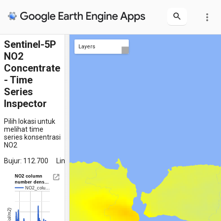
more_vert
Sentinel-5P
Layers
NO2
clicked location
NO2 Composite
Concentrate
- Time
Series
Inspector
Pilih lokasi untuk
melihat time
series konsentrasi
NO2
Bujur: 112.700
Lintang: -7.290
NO2 column
number dens…
NO2_colu…